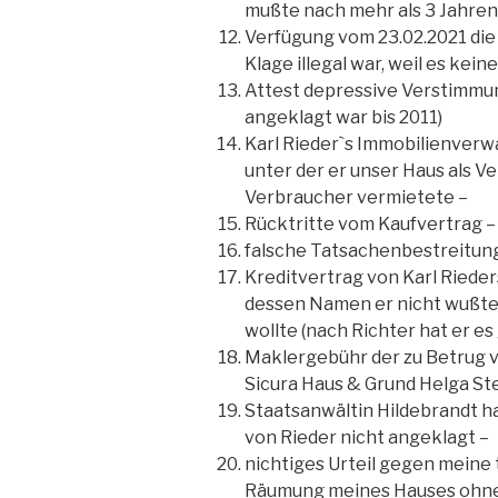
mußte nach mehr als 3 Jahren
Verfügung vom 23.02.2021 die 
Klage illegal war, weil es kein
Attest depressive Verstimmun
angeklagt war bis 2011)
Karl Rieder`s Immobilienverwa
unter der er unser Haus als Ve
Verbraucher vermietete –
Rücktritte vom Kaufvertrag –
falsche Tatsachenbestreitun
Kreditvertrag von Karl Rieder
dessen Namen er nicht wußte
wollte (nach Richter hat er es
Maklergebühr der zu Betrug v
Sicura Haus & Grund Helga Ste
Staatsanwältin Hildebrandt h
von Rieder nicht angeklagt –
nichtiges Urteil gegen meine
Räumung meines Hauses ohne