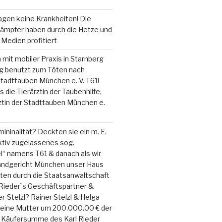
agen keine Krankheiten! Die
ämpfer haben durch die Hetze und
Medien profitiert
n mit mobiler Praxis in Starnberg
 benutzt zum Töten nach
tadttauben München e. V. T61!
 die Tierärztin der Taubenhilfe,
rztin der Stadttauben München e.
ininalität? Deckten sie ein m. E.
ktiv zugelassenes sog.
l“ namens T61 & danach als wir
ndgericht München unser Haus
ten durch die Staatsanwaltschaft
Rieder`s Geschäftspartner &
r-Stelzl? Rainer Stelzl & Helga
meine Mutter um 200.000.00 € der
n Käufersumme des Karl Rieder