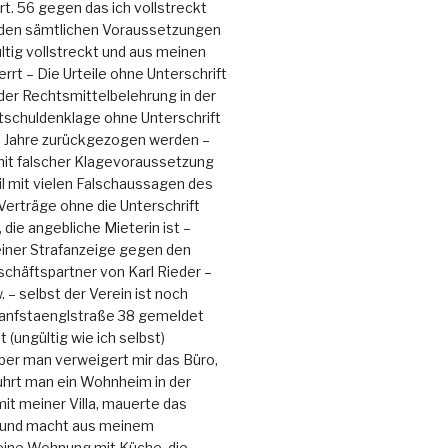
t. 56 gegen das ich vollstreckt
den sämtlichen Voraussetzungen
ltig vollstreckt und aus meinen
rt – Die Urteile ohne Unterschrift
 der Rechtsmittelbelehrung in der
tschuldenklage ohne Unterschrift
 Jahre zurückgezogen werden –
mit falscher Klagevoraussetzung
eil mit vielen Falschaussagen des
 Verträge ohne die Unterschrift
 die angebliche Mieterin ist –
einer Strafanzeige gegen den
schäftspartner von Karl Rieder –
 – selbst der Verein ist noch
Hanfstaenglstraße 38 gemeldet
 (ungültig wie ich selbst)
aber man verweigert mir das Büro,
ührt man ein Wohnheim in der
it meiner Villa, mauerte das
 und macht aus meinem
ine Wohnung mit Küche, die