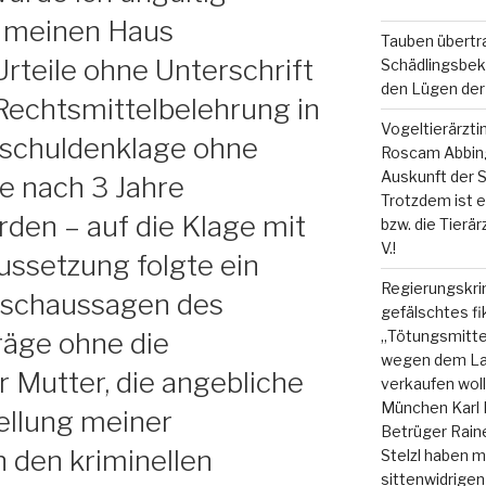
s meinen Haus
Tauben übertr
Urteile ohne Unterschrift
Schädlingsbek
den Lügen der 
 Rechtsmittelbelehrung in
Vogeltierärzti
tschuldenklage ohne
Roscam Abbing
Auskunft der S
e nach 3 Jahre
Trotzdem ist es
den – auf die Klage mit
bzw. die Tierä
V.!
ussetzung folgte ein
Regierungskrim
Falschaussagen des
gefälschtes fi
„Tötungsmitte
räge ohne die
wegen dem La
r Mutter, die angebliche
verkaufen woll
München Karl 
tellung meiner
Betrüger Raine
 den kriminellen
Stelzl haben 
sittenwidrige