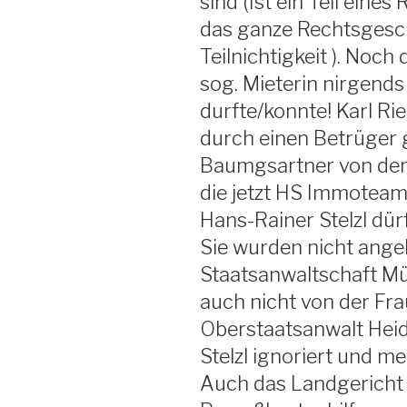
sind (Ist ein Teil eines
das ganze Rechtsgesch
Teilnichtigkeit ). Noc
sog. Mieterin nirgend
durfte/konnte! Karl Ri
durch einen Betrüger g
Baumgsartner von der
die jetzt HS Immoteam 
Hans-Rainer Stelzl dür
Sie wurden nicht ange
Staatsanwaltschaft Mü
auch nicht von der Fra
Oberstaatsanwalt Hei
Stelzl ignoriert und m
Auch das Landgericht 