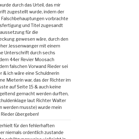
urde durch das Urteil, das mir
ift zugestellt wurde, indem der
r Falschbehauptungen vorbrachte
sfertigung und Titel zugesandt
aussetzung für die
eckung gewesen wäre, durch den
ieher Jessenwanger mit einem
e Unterschrift durch sechs
s dem 44er Revier Moosach
 dem falschen Vorwand Rieder sei
 & ich wäre eine Schuldnerin
ine Mieterin war, das der Richter im
sste auf Seite 15 & auch keine
geltend gemacht werden durften,
chuldenklage laut Richter Walter
n werden musste) wurde mein
 Rieder übergeben!
rhielt für den fehlerhaften
er niemals ordentlich zustande