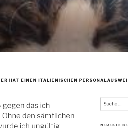
NGSMITTEL – PENTOB
EL DER WAHL WENN M
ER DIE REGENBOGEN
MÖCHTE!!!
DER HAT EINEN ITALIENISCHEN PERSONALAUSWEI
Suche
6 gegen das ich
nach:
– Ohne den sämtlichen
urde ich ungültig
NEUESTE B