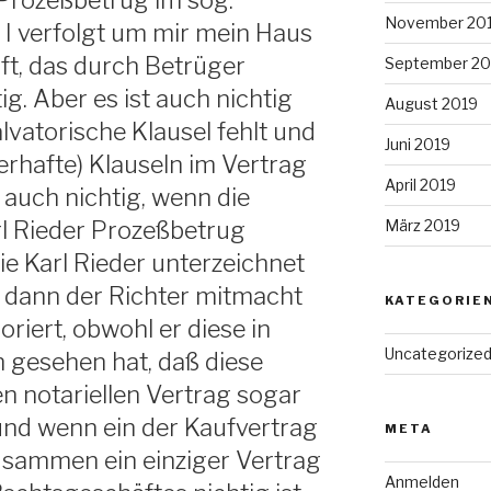
 Prozeßbetrug im sog.
November 20
I verfolgt um mir mein Haus
ft, das durch Betrüger
September 20
ig. Aber es ist auch nichtig
August 2019
lvatorische Klausel fehlt und
Juni 2019
erhafte) Klauseln im Vertrag
April 2019
 auch nichtig, wenn die
März 2019
rl Rieder Prozeßbetrug
e Karl Rieder unterzeichnet
n dann der Richter mitmacht
KATEGORIE
riert, obwohl er diese in
Uncategorize
 gesehen hat, daß diese
n notariellen Vertrag sogar
 und wenn ein der Kaufvertrag
META
usammen ein einziger Vertrag
Anmelden