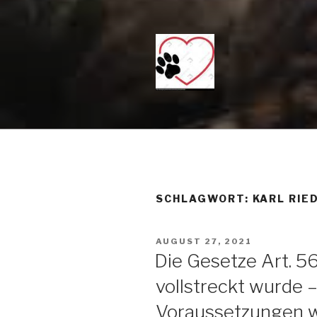
Zum
Inhalt
springen
KEIN TÖTU
Just another WordPress site
DAS MITT
SANFT ÜB
SCHICKEN 
SCHLAGWORT: KARL RIE
VERÖFFENTLICHT
AUGUST 27, 2021
AM
Die Gesetze Art. 5
vollstreckt wurde 
Voraussetzungen w