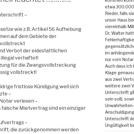
kommen konnte
etwa 300.000.
Rieder, falls s
terschrift –
unser Haus bere
viereinhalb Mil
setze wie z.B. Artikel 56 Aufhebung
Dr. Walter hatt
men auf dem Gebiete der
Fehlerhaftigke
ollstreckt
gegensätzlich
nd Verbot der eidestattlichen
im anhängenden
llegal verhaftet!
nur vom Notar 
zung für die Zwangsvollstreckung
Auch dass ich 
sig vollstreckt!
Klage genauso 
aus zwei Vertr
weitere zwei V
drige fristlose Kündigung weil sich
Unterschrift g
zte –
sein soll), sow
Notar verlesen –
Unwahrheiten e
 falsche Mietvertrag sind ein einziger
Anschuldigung
Unterschrift d
ufvertrags –
Ungültigkeit 
chrift, die zurückgenommen werden