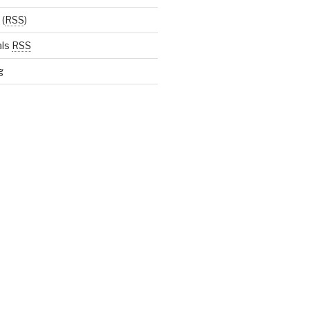
(
RSS
)
als
RSS
g