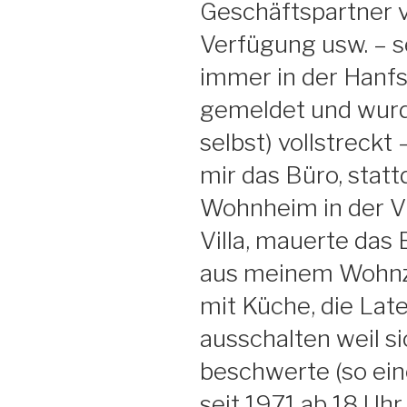
Geschäftspartner v
Verfügung usw. – se
immer in der Hanf
gemeldet und wurde
selbst) vollstreckt
mir das Büro, stat
Wohnheim in der V
Villa, mauerte das
aus meinem Wohn
mit Küche, die La
ausschalten weil si
beschwerte (so ein
seit 1971 ab 18 Uhr