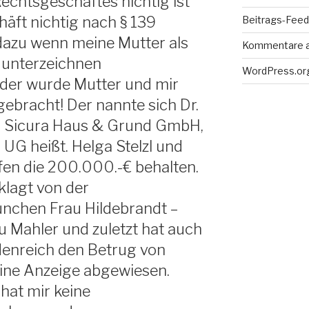
 Rechtsgeschäftes nichtig ist
äft nichtig nach § 139
Beitrags-Feed 
h dazu wenn meine Mutter als
Kommentare 
s unterzeichnen
WordPress.or
eder wurde Mutter und mir
ebracht! Der nannte sich Dr.
 Sicura Haus & Grund GmbH,
UG heißt. Helga Stelzl und
fen die 200.000.-€ behalten.
klagt von der
nchen Frau Hildebrandt –
u Mahler und zuletzt hat auch
denreich den Betrug von
eine Anzeige abgewiesen.
hat mir keine