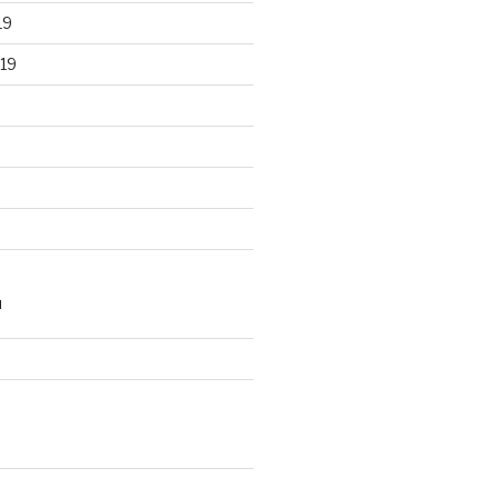
19
19
N
d