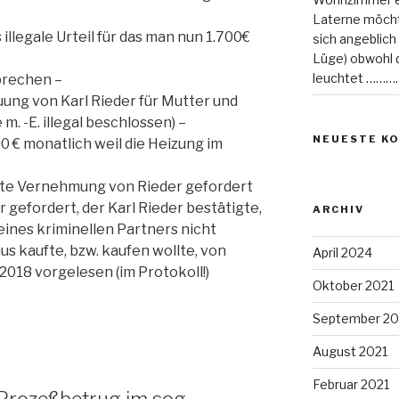
Laterne möcht
legale Urteil für das man nun 1.700€
sich angeblich
Lüge) obwohl di
leuchtet ………
prechen –
uung von Karl Rieder für Mutter und
. -E. illegal beschlossen) –
NEUESTE K
 € monatlich weil die Heizung im
ätte Vernehmung von Rieder gefordert
gefordert, der Karl Rieder bestätigte,
ARCHIV
ines kriminellen Partners nicht
us kaufte, bzw. kaufen wollte, von
April 2024
2018 vorgelesen (im Protokoll!)
Oktober 2021
September 20
August 2021
Februar 2021