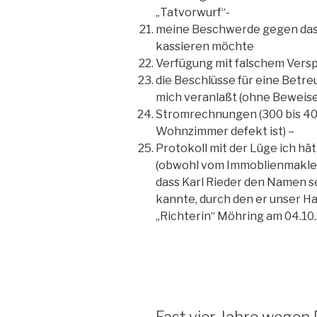
„Tatvorwurf“-
meine Beschwerde gegen das il
kassieren möchte
Verfügung mit falschem Vers
die Beschlüsse für eine Betre
mich veranlaßt (ohne Beweise m
Stromrechnungen (300 bis 400
Wohnzimmer defekt ist) –
Protokoll mit der Lüge ich h
(obwohl vom Immoblienmakler 
dass Karl Rieder den Namen se
kannte, durch den er unser Ha
„Richterin“ Möhring am 04.10.