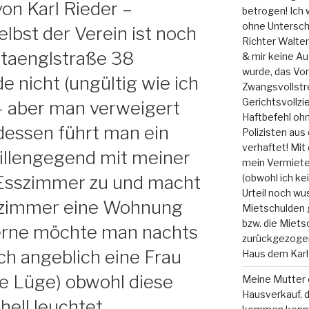
on Karl Rieder –
betrogen! Ich w
ohne Unterschr
lbst der Verein ist noch
Richter Walte
staenglstraße 38
& mir keine Au
wurde, das Vor
 nicht (ungültig wie ich
Zwangsvollstr
Gerichtsvollz
 – aber man verweigert
Haftbefehl ohn
tdessen führt man ein
Polizisten au
verhaftet! Mit
illengegend mit meiner
mein Vermieter
(obwohl ich ke
 Esszimmer zu und macht
Urteil noch wu
zimmer eine Wohnung
Mietschulden 
bzw. die Miets
terne möchte man nachts
zurückgezoge
ch angeblich eine Frau
Haus dem Karl
e Lüge) obwohl diese
Meine Mutter e
Hausverkauf, d
 hell leuchtet ………….