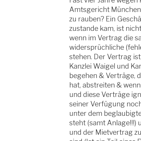
Fast vier Jahre wegen
Amtsgericht München 
zu rauben? Ein Geschä
zustande kam, ist nicht
wenn im Vertrag die sa
widersprüchliche (fehl
stehen. Der Vertrag ist
Kanzlei Waigel und Ka
begehen & Verträge, di
hat, abstreiten & wen
und diese Verträge igno
seiner Verfügung noch
unter dem beglaubigte
steht (samt Anlage!!!)
und der Mietvertrag z