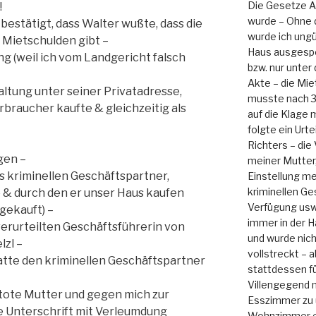
Die Gesetze Ar
!
wurde – Ohne 
bestätigt, dass Walter wußte, dass die
wurde ich ungü
e Mietschulden gibt –
Haus ausgesper
g (weil ich vom Landgericht falsch
bzw. nur unter
Akte – die Mie
ltung unter seiner Privatadresse,
musste nach 3
rbraucher kaufte & gleichzeitig als
auf die Klage 
folgte ein Urt
Richters – die
gen –
meiner Mutter,
s kriminellen Geschäftspartner,
Einstellung m
kriminellen Ge
 & durch den er unser Haus kaufen
Verfügung usw.
 gekauft) –
immer in der 
erurteilten Geschäftsführerin von
und wurde nicht
lzl –
vollstreckt – 
atte den kriminellen Geschäftspartner
stattdessen f
Villengegend m
 tote Mutter und gegen mich zur
Esszimmer zu
 Unterschrift mit Verleumdung
Wohnzimmer e