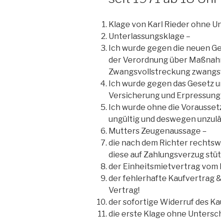
Klage von Karl Rieder ohne Un
Unterlassungsklage –
Ich wurde gegen die neuen Ge
der Verordnung über Maßnah
Zwangsvollstreckung zwangsv
Ich wurde gegen das Gesetz u
Versicherung und Erpressung i
Ich wurde ohne die Vorausset
ungültig und deswegen unzuläs
Mutters Zeugenaussage –
die nach dem Richter rechtswi
diese auf Zahlungsverzug stüt
der Einheitsmietvertrag vom 
der fehlerhafte Kaufvertrag &
Vertrag!
der sofortige Widerruf des Ka
die erste Klage ohne Unters