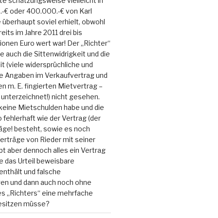
 schätzungsweise vielleicht in
-€ oder 400.000.-€ von Karl
ie überhaupt soviel erhielt, obwohl
its im Jahre 2011 drei bis
lionen Euro wert war! Der „Richter“
e auch die Sittenwidrigkeit und die
it (viele widersprüchliche und
e Angaben im Verkaufvertrag und
 m. E. fingierten Mietvertrag –
unterzeichnet!) nicht gesehen.
keine Mietschulden habe und die
fehlerhaft wie der Vertrag (der
äge! besteht, sowie es noch
erträge von Rieder mit seiner
ibt aber dennoch alles ein Vertrag
ie das Urteil beweisbare
nthält und falsche
en und dann auch noch ohne
es „Richters“ eine mehrfache
besitzen müsse?