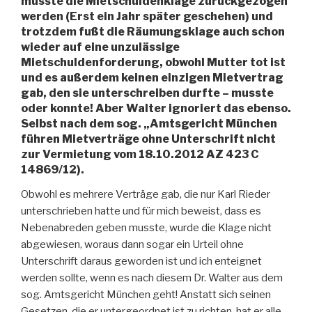
musste die Mietschuldenklage zurückgezogen
werden (Erst ein Jahr später geschehen) und
trotzdem fußt die Räumungsklage auch schon
wieder auf eine unzulässige
Mietschuldenforderung, obwohl Mutter tot ist
und es außerdem keinen einzigen Mietvertrag
gab, den sie unterschreiben durfte – musste
oder konnte! Aber Walter ignoriert das ebenso.
Selbst nach dem sog. „Amtsgericht München
führen Mietverträge ohne Unterschrift nicht
zur Vermietung vom 18.10.2012 AZ 423 C
14869/12).
Obwohl es mehrere Verträge gab, die nur Karl Rieder
unterschrieben hatte und für mich beweist, dass es
Nebenabreden geben musste, wurde die Klage nicht
abgewiesen, woraus dann sogar ein Urteil ohne
Unterschrift daraus geworden ist und ich enteignet
werden sollte, wenn es nach diesem Dr. Walter aus dem
sog. Amtsgericht München geht! Anstatt sich seinen
Gesetzen, die er untergeordnet ist zu richten, hat er alle