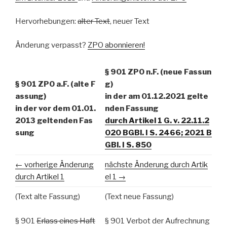
Hervorhebungen:
alter Text
, neuer Text
Änderung verpasst?
ZPO abonnieren!
§ 901 ZPO n.F. (neue Fassun
§ 901 ZPO a.F. (alte F
g)
assung)
in der am 01.12.2021 gelte
in der vor dem 01.01.
nden Fassung
2013 geltenden Fas
durch Artikel 1 G. v. 22.11.2
sung
020 BGBl. I S. 2466; 2021 B
GBl. I S. 850
← vorherige Änderung
nächste Änderung durch Artik
durch Artikel 1
el 1 →
(Text alte Fassung)
(Text neue Fassung)
§ 901
Erlass eines Haft
§ 901 Verbot der Aufrechnung