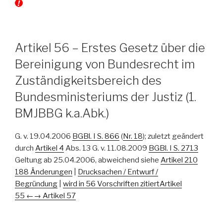
Artikel 56 – Erstes Gesetz über die
Bereinigung von Bundesrecht im
Zuständigkeitsbereich des
Bundesministeriums der Justiz (1.
BMJBBG k.a.Abk.)
G. v. 19.04.2006
BGBl. I S. 866
(
Nr. 18
); zuletzt geändert
durch
Artikel 4
Abs. 13 G. v. 11.08.2009
BGBl. I S. 2713
Geltung ab 25.04.2006, abweichend siehe
Artikel 210
188 Änderungen
|
Drucksachen / Entwurf /
Begründung
|
wird in 56 Vorschriften zitiert
Artikel
55 ←
→ Artikel 57