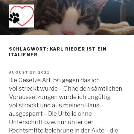
Zum
Inhalt
springen
KEIN TÖTUNGSMITTEL –
Just another WordPress site
PENTOBARBITAL IST DAS
SCHLAGWORT: KARL RIEDER IST EIN
MITTEL DER WAHL WENN
ITALIENER
MAN TIERE SANFT ÜBER DIE
REGENBOGENBRÜCKE
VERÖFFENTLICHT
AUGUST 27, 2021
SCHICKEN MÖCHTE!!!
AM
Die Gesetze Art. 56 gegen das ich
vollstreckt wurde – Ohne den sämtlichen
Voraussetzungen wurde ich ungültig
vollstreckt und aus meinen Haus
ausgesperrt – Die Urteile ohne
Unterschrift bzw. nur unter der
Rechtsmittelbelehrung in der Akte – die