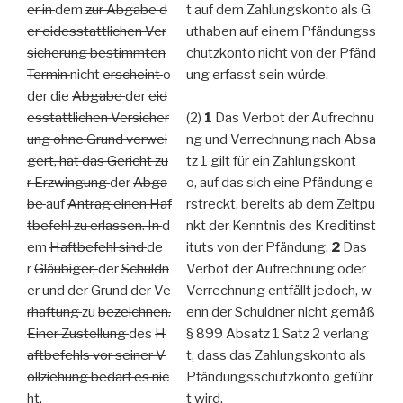
er in
dem
zur Abgabe d
t auf dem Zahlungskonto als G
er eidesstattlichen Ver
uthaben auf einem Pfändungss
sicherung bestimmten
chutzkonto nicht von der Pfänd
Termin
nicht
erscheint
o
ung erfasst sein würde.
der die
Abgabe
der
eid
esstattlichen Versicher
(2)
1
Das Verbot der Aufrechnu
ung ohne Grund verwei
ng und Verrechnung nach Absa
gert, hat das Gericht zu
tz 1 gilt für ein Zahlungskont
r Erzwingung
der
Abga
o, auf das sich eine Pfändung e
be
auf
Antrag einen Haf
rstreckt, bereits ab dem Zeitpu
tbefehl zu erlassen. In
d
nkt der Kenntnis des Kreditinst
em
Haftbefehl sind
de
ituts von der Pfändung.
2
Das
r
Gläubiger,
der
Schuldn
Verbot der Aufrechnung oder
er und
der
Grund
der
Ve
Verrechnung entfällt jedoch, w
rhaftung
zu
bezeichnen.
enn der Schuldner nicht gemäß
Einer Zustellung
des
H
§ 899 Absatz 1 Satz 2 verlang
aftbefehls vor seiner V
t, dass das Zahlungskonto als
ollziehung bedarf es nic
Pfändungsschutzkonto geführ
ht.
t wird.