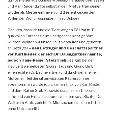
durfte Rieder aus Duhses Wohnung herausreißen lassen
und Karl Rieder durfte selbst in den Mietvertrag seinen
Bruder als Mieter eintragen und dies entgegen den
Willen der Wohungsinhaberin Frau Duhse?
Dadurch, dass ich und die Tiere wegen T61 zur m. E.
qualvollen Euthanasie im Landgericht nicht gehört
wurden, wollten wir unser Haus verkaufen und gerieten
an Betrüger –
den Betrüger und Geschäftspartner
von Karl Rieder, der sich Dr. Baumgartner nannte,
jedoch Hans-Rainer Stelzl hieß,
(es gab bei der
insolvent gemeldeten Sicura Haus und Grund GmbH
einen echten Dr. Baumgartner) und durch den meiner
Mutter ein Teil der sittenwidrigen Käufersumme
abgenommen wurde (durch einen Trick von Karl Rieder
und dem Rainer Stelzl?), sowie durch einen Trick und
aufgrund von Falschaussagen von dem sog. Richter Dr.
Walter im Amtsgericht für Mietsachen in seinem Urteil
ohne Unterschrift?