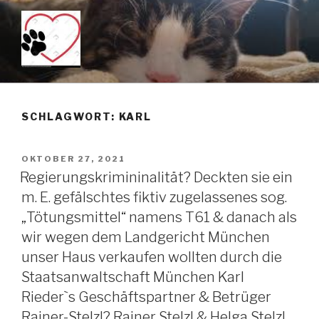
Zum
Inhalt
springen
KEIN TÖTUNGSMITTEL –
Just another WordPress site
PENTOBARBITAL IST DAS
SCHLAGWORT: KARL
MITTEL DER WAHL WENN
MAN TIERE SANFT ÜBER DIE
VERÖFFENTLICHT
OKTOBER 27, 2021
REGENBOGENBRÜCKE
AM
Regierungskrimininalität? Deckten sie ein
SCHICKEN MÖCHTE!!!
m. E. gefälschtes fiktiv zugelassenes sog.
„Tötungsmittel“ namens T61 & danach als
wir wegen dem Landgericht München
unser Haus verkaufen wollten durch die
Staatsanwaltschaft München Karl
Rieder`s Geschäftspartner & Betrüger
Rainer-Stelzl? Rainer Stelzl & Helga Stelzl