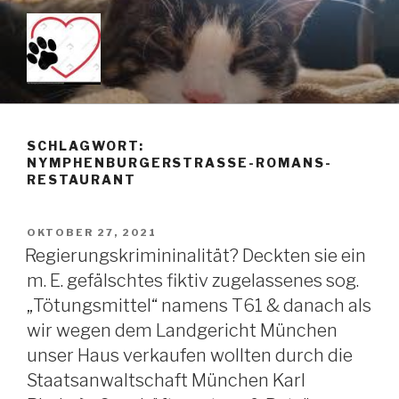
Zum
Inhalt
springen
KEIN TÖTUNGSMITTEL –
Just another WordPress site
PENTOBARBITAL IST DAS
SCHLAGWORT:
MITTEL DER WAHL WENN
NYMPHENBURGERSTRASSE-ROMANS-
MAN TIERE SANFT ÜBER DIE
RESTAURANT
REGENBOGENBRÜCKE
SCHICKEN MÖCHTE!!!
VERÖFFENTLICHT
OKTOBER 27, 2021
AM
Regierungskrimininalität? Deckten sie ein
m. E. gefälschtes fiktiv zugelassenes sog.
„Tötungsmittel“ namens T61 & danach als
wir wegen dem Landgericht München
unser Haus verkaufen wollten durch die
Staatsanwaltschaft München Karl