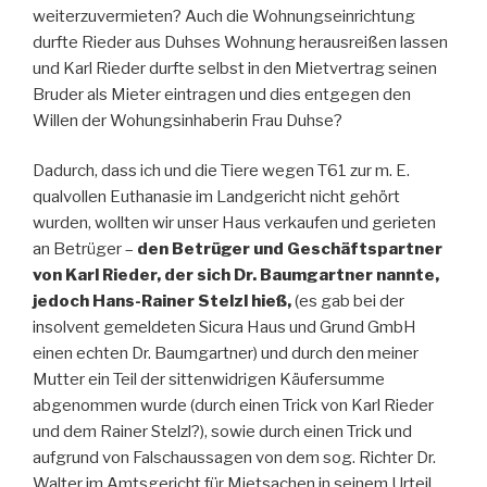
weiterzuvermieten? Auch die Wohnungseinrichtung
durfte Rieder aus Duhses Wohnung herausreißen lassen
und Karl Rieder durfte selbst in den Mietvertrag seinen
Bruder als Mieter eintragen und dies entgegen den
Willen der Wohungsinhaberin Frau Duhse?
Dadurch, dass ich und die Tiere wegen T61 zur m. E.
qualvollen Euthanasie im Landgericht nicht gehört
wurden, wollten wir unser Haus verkaufen und gerieten
an Betrüger –
den Betrüger und Geschäftspartner
von Karl Rieder, der sich Dr. Baumgartner nannte,
jedoch Hans-Rainer Stelzl hieß,
(es gab bei der
insolvent gemeldeten Sicura Haus und Grund GmbH
einen echten Dr. Baumgartner) und durch den meiner
Mutter ein Teil der sittenwidrigen Käufersumme
abgenommen wurde (durch einen Trick von Karl Rieder
und dem Rainer Stelzl?), sowie durch einen Trick und
aufgrund von Falschaussagen von dem sog. Richter Dr.
Walter im Amtsgericht für Mietsachen in seinem Urteil