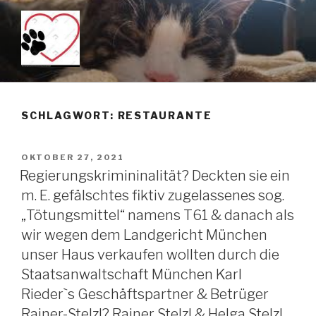
Zum
Inhalt
springen
KEIN TÖTUNGSMITTEL –
Just another WordPress site
PENTOBARBITAL IST DAS
SCHLAGWORT: RESTAURANTE
MITTEL DER WAHL WENN
MAN TIERE SANFT ÜBER DIE
VERÖFFENTLICHT
OKTOBER 27, 2021
REGENBOGENBRÜCKE
AM
Regierungskrimininalität? Deckten sie ein
SCHICKEN MÖCHTE!!!
m. E. gefälschtes fiktiv zugelassenes sog.
„Tötungsmittel“ namens T61 & danach als
wir wegen dem Landgericht München
unser Haus verkaufen wollten durch die
Staatsanwaltschaft München Karl
Rieder`s Geschäftspartner & Betrüger
Rainer-Stelzl? Rainer Stelzl & Helga Stelzl