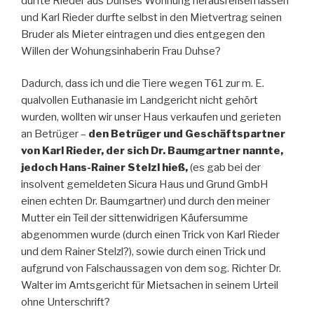
durfte Rieder aus Duhses Wohnung herausreißen lassen
und Karl Rieder durfte selbst in den Mietvertrag seinen
Bruder als Mieter eintragen und dies entgegen den
Willen der Wohungsinhaberin Frau Duhse?
Dadurch, dass ich und die Tiere wegen T61 zur m. E.
qualvollen Euthanasie im Landgericht nicht gehört
wurden, wollten wir unser Haus verkaufen und gerieten
an Betrüger –
den Betrüger und Geschäftspartner
von Karl Rieder, der sich Dr. Baumgartner nannte,
jedoch Hans-Rainer Stelzl hieß,
(es gab bei der
insolvent gemeldeten Sicura Haus und Grund GmbH
einen echten Dr. Baumgartner) und durch den meiner
Mutter ein Teil der sittenwidrigen Käufersumme
abgenommen wurde (durch einen Trick von Karl Rieder
und dem Rainer Stelzl?), sowie durch einen Trick und
aufgrund von Falschaussagen von dem sog. Richter Dr.
Walter im Amtsgericht für Mietsachen in seinem Urteil
ohne Unterschrift?