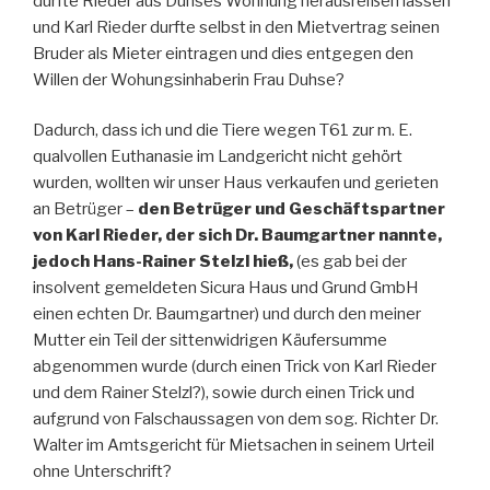
durfte Rieder aus Duhses Wohnung herausreißen lassen
und Karl Rieder durfte selbst in den Mietvertrag seinen
Bruder als Mieter eintragen und dies entgegen den
Willen der Wohungsinhaberin Frau Duhse?
Dadurch, dass ich und die Tiere wegen T61 zur m. E.
qualvollen Euthanasie im Landgericht nicht gehört
wurden, wollten wir unser Haus verkaufen und gerieten
an Betrüger –
den Betrüger und Geschäftspartner
von Karl Rieder, der sich Dr. Baumgartner nannte,
jedoch Hans-Rainer Stelzl hieß,
(es gab bei der
insolvent gemeldeten Sicura Haus und Grund GmbH
einen echten Dr. Baumgartner) und durch den meiner
Mutter ein Teil der sittenwidrigen Käufersumme
abgenommen wurde (durch einen Trick von Karl Rieder
und dem Rainer Stelzl?), sowie durch einen Trick und
aufgrund von Falschaussagen von dem sog. Richter Dr.
Walter im Amtsgericht für Mietsachen in seinem Urteil
ohne Unterschrift?