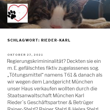
Zum
Inhalt
springen
KEIN TÖTUNGSMITTEL –
Just another WordPress site
PENTOBARBITAL IST DAS
SCHLAGWORT: RIEDER-KARL
MITTEL DER WAHL WENN
MAN TIERE SANFT ÜBER DIE
VERÖFFENTLICHT
OKTOBER 27, 2021
REGENBOGENBRÜCKE
AM
Regierungskrimininalität? Deckten sie ein
SCHICKEN MÖCHTE!!!
m. E. gefälschtes fiktiv zugelassenes sog.
„Tötungsmittel“ namens T61 & danach als
wir wegen dem Landgericht München
unser Haus verkaufen wollten durch die
Staatsanwaltschaft München Karl
Rieder`s Geschäftspartner & Betrüger
Rainer-Stelzl? Rainer Stelzl & Helga Stelzl