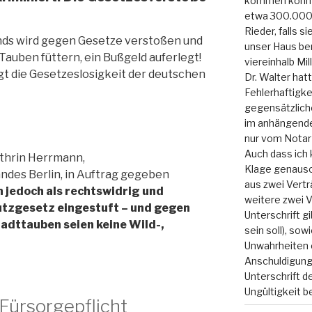
kommen konnte
etwa 300.000.
Rieder, falls s
nds wird gegen Gesetze verstoßen und
unser Haus bere
Tauben füttern, ein Bußgeld auferlegt!
viereinhalb Mil
igt die Gesetzeslosigkeit der deutschen
Dr. Walter hatt
Fehlerhaftigke
gegensätzlich
im anhängenden
nur vom Notar 
Auch dass ich 
athrin Herrmann,
Klage genauso 
ndes Berlin, in Auftrag gegeben
aus zwei Vertr
n jedoch als rechtswidrig und
weitere zwei V
utzgesetz eingestuft – und gegen
Unterschrift g
adttauben seien keine Wild-,
sein soll), sow
Unwahrheiten e
Anschuldigung
Unterschrift d
Ungültigkeit 
ürsorgepflicht