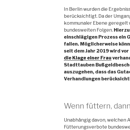
In Berlin wurden die Ergebnis
berücksichtigt. Da der Umgan
kommunaler Ebene geregelt w
bundesweiten Folgen.
Hierzu
einschlägigen Prozess ein 
fallen. Möglicherweise kön
seit dem Jahr 2019 wird vo
die Klage einer Frau
verhand
Stadttauben Bußgeldbeschei
auszugehen, dass das Gutac
Verhandlungen berücksicht
Wenn füttern, dann
Unabhängig davon, welchen A
Fütterungsverbote bundeswei