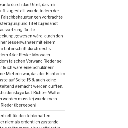
urde durch das Urteil, das mir
ift zugestellt wurde, indem der
r Falschbehauptungen vorbrachte
sfertigung und Titel zugesandt
aussetzung für die
eckung gewesen wäre, durch den
ieher Jessenwanger mit einem
e Unterschrift durch sechs
s dem 44er Revier Moosach
 dem falschen Vorwand Rieder sei
 & ich wäre eine Schuldnerin
ine Mieterin war, das der Richter im
sste auf Seite 15 & auch keine
geltend gemacht werden durften,
chuldenklage laut Richter Walter
n werden musste) wurde mein
 Rieder übergeben!
rhielt für den fehlerhaften
er niemals ordentlich zustande