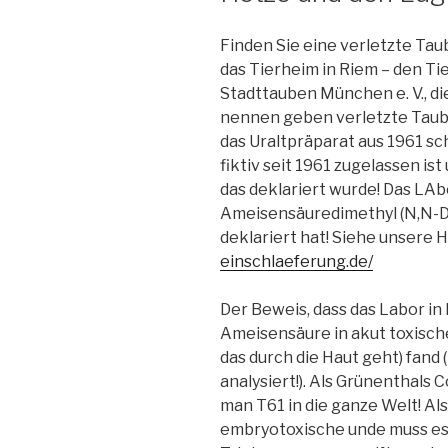
Finden Sie eine verletzte Taub
das Tierheim in Riem – den T
Stadttauben München e. V., d
nennen geben verletzte Taube
das Uraltpräparat aus 1961 sc
fiktiv seit 1961 zugelassen is
das deklariert wurde! Das LA
Ameisensäuredimethyl (N,N-Di
deklariert hat! Siehe unsere 
einschlaeferung.de/
Der Beweis, dass das Labor in
Ameisensäure in akut toxisch
das durch die Haut geht) fand
analysiert!). Als Grünenthals
man T61 in die ganze Welt! Als
embryotoxische unde muss es 