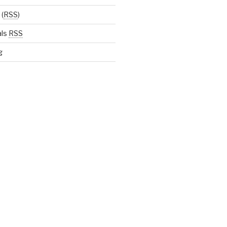
(
RSS
)
als
RSS
g