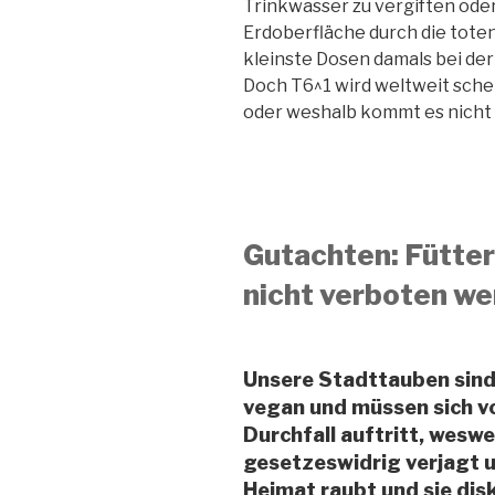
Trinkwasser zu vergiften oder
Erdoberfläche durch die tote
kleinste Dosen damals bei d
Doch T6^1 wird weltweit schei
oder weshalb kommt es nicht
Gutachten: Fütter
nicht verboten w
Unsere Stadttauben sind
vegan und müssen sich v
Durchfall auftritt, wesw
gesetzeswidrig verjagt u
Heimat raubt und sie dis