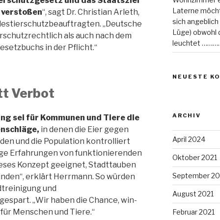
erschutzgesetz und das Staatsziel
Laterne möcht
 verstoßen
“, sagt Dr. Christian Arleth,
sich angeblich
ndestierschutzbeauftragten. „Deutsche
Lüge) obwohl di
schutzrechtlich als auch nach dem
leuchtet ………
setzbuchs in der Pflicht.“
NEUESTE K
tt Verbot
ARCHIV
ng sei für Kommunen und Tiere die
enschläge,
in denen die Eier gegen
April 2024
en und die Population kontrolliert
ige Erfahrungen von funktionierenden
Oktober 2021
ieses Konzept geeignet, Stadttauben
September 20
inden“, erklärt Herrmann. So würden
dtreinigung und
August 2021
spart. „Wir haben die Chance, win-
 für Menschen und Tiere.“
Februar 2021