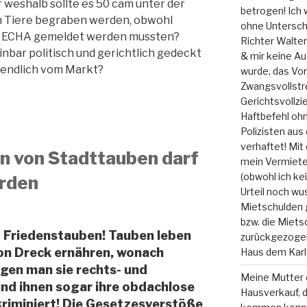
 weshalb sollte es 50 cam unter der
betrogen! Ich w
n Tiere begraben werden, obwohl
ohne Unterschr
er ECHA gemeldet werden mussten?
Richter Walte
nbar politisch und gerichtlich gedeckt
& mir keine Au
 endlich vom Markt?
wurde, das Vor
Zwangsvollstr
Gerichtsvollz
Haftbefehl ohn
Polizisten au
verhaftet! Mit
n von Stadttauben darf
mein Vermieter
(obwohl ich ke
erden
Urteil noch wu
Mietschulden 
bzw. die Miets
 Friedenstauben! Tauben leben
zurückgezoge
on Dreck ernähren, wonach
Haus dem Karl
egen man sie rechts- und
Meine Mutter e
nd ihnen sogar ihre obdachlose
Hausverkauf, d
kriminiert! Die Gesetzesverstöße