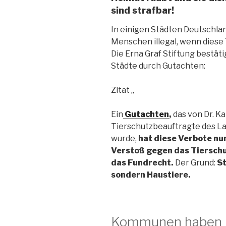
sind strafbar!
In einigen Städten Deutschla
Menschen illegal, wenn diese 
Die Erna Graf Stiftung bestät
Städte durch Gutachten:
Zitat „
Ein
Gutachten
,
das von Dr. K
Tierschutzbeauftragte des La
wurde,
hat diese Verbote nu
Verstoß gegen das Tiersch
das Fundrecht.
Der Grund:
St
sondern Haustiere.
Kommunen haben F