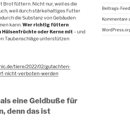
 Brot füttern. Nicht nur, weil es die
Beitrags-Feed 
ch, weil durch stärkehaltiges Futter
wodurch die Substanz von Gebäuden
Kommentare 
men kann.
Wer richtig füttern
WordPress.or
 Hülsenfrüchte oder Kerne mit
– und
en Taubenschläge unterstützen
ic.de/tiere/2022/02/gutachten-
rf-nicht-verboten-werden
als eine Geldbuße für
, denn das ist