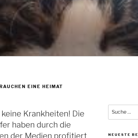
NGSMITTEL – PENTOB
EL DER WAHL WENN M
ER DIE REGENBOGEN
MÖCHTE!!!
RAUCHEN EINE HEIMAT
Suche
keine Krankheiten! Die
nach:
er haben durch die
n der Medien profitiert
NEUESTE B