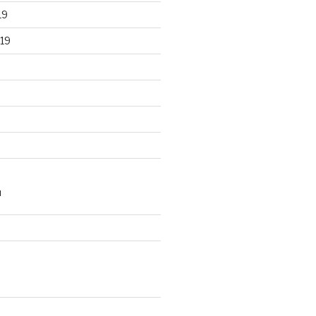
19
19
N
d