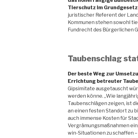
das höherrangige Bundesti
Tierschutz im Grundgesetz
juristischer Referent der La
Kommunen stehen sowohl tier
Fundrecht des Bürgerlichen Ge
Taubenschlag sta
Der beste Weg zur Umsetzu
Errichtung betreuter Taub
Gipsimitate ausgetauscht würd
werden könne. „Wie langjähr
Taubenschlägen zeigen, ist d
an einen festen Standort zu b
auch immense Kosten für Sta
Vergrämungsmaßnahmen einge
win-Situationen zu schaffen –