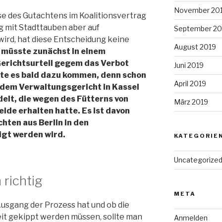
November 20
se des Gutachtens im Koalitionsvertrag
g mit Stadttauben aber auf
September 20
ird, hat diese Entscheidung keine
August 2019
 müsste zunächst in einem
Gerichtsurteil gegem das Verbot
Juni 2019
nte es bald dazu kommen, denn schon
April 2019
r dem Verwaltungsgericht in Kassel
elt, die wegen des Fütterns von
März 2019
de erhalten hatte. Es ist davon
hten aus Berlin in den
igt werden wird.
KATEGORIE
Uncategorize
 richtig
META
usgang der Prozess hat und ob die
t gekippt werden müssen, sollte man
Anmelden