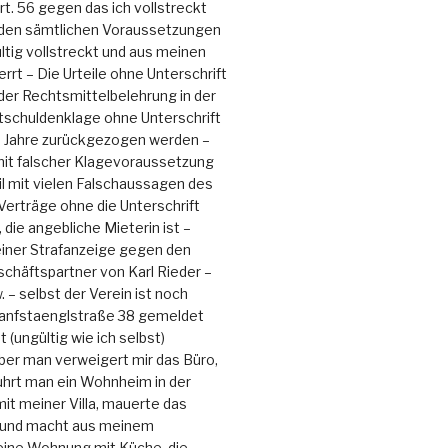
t. 56 gegen das ich vollstreckt
den sämtlichen Voraussetzungen
ltig vollstreckt und aus meinen
rt – Die Urteile ohne Unterschrift
 der Rechtsmittelbelehrung in der
tschuldenklage ohne Unterschrift
 Jahre zurückgezogen werden –
mit falscher Klagevoraussetzung
eil mit vielen Falschaussagen des
 Verträge ohne die Unterschrift
 die angebliche Mieterin ist –
einer Strafanzeige gegen den
schäftspartner von Karl Rieder –
 – selbst der Verein ist noch
Hanfstaenglstraße 38 gemeldet
 (ungültig wie ich selbst)
aber man verweigert mir das Büro,
ührt man ein Wohnheim in der
it meiner Villa, mauerte das
 und macht aus meinem
ine Wohnung mit Küche, die