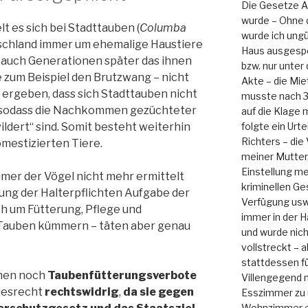
Die Gesetze Ar
wurde – Ohne 
 es sich bei Stadttauben (
Columba
wurde ich ungü
tschland immer um ehemalige Haustiere
Haus ausgesper
auch Generationen später das ihnen
bzw. nur unter
 zum Beispiel den Brutzwang – nicht
Akte – die Mie
 ergeben, dass sich Stadttauben nicht
musste nach 3
 sodass die Nachkommen gezüchteter
auf die Klage 
folgte ein Urt
ldert“ sind. Somit besteht weiterhin
Richters – die
omestizierten Tiere.
meiner Mutter,
Einstellung m
ümer der Vögel nicht mehr ermittelt
kriminellen Ge
lung der Halterpflichten Aufgabe der
Verfügung usw.
h um Fütterung, Pflege und
immer in der 
r Tauben kümmern – täten aber genau
und wurde nicht
vollstreckt – 
stattdessen f
nen noch
Taubenfütterungsverbote
Villengegend m
ndesrecht
rechtswidrig
,
da sie gegen
Esszimmer zu
Wohnzimmer e