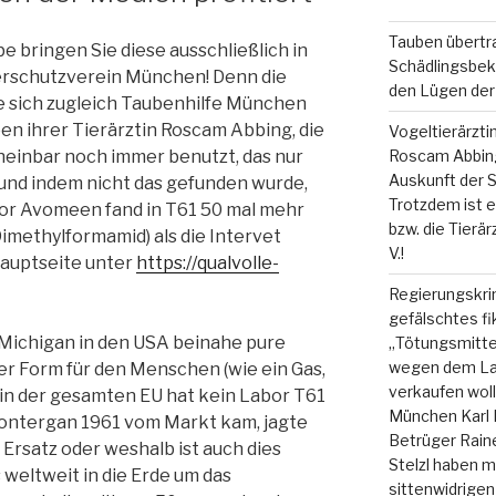
Tauben übertr
e bringen Sie diese ausschließlich in
Schädlingsbek
ierschutzverein München! Denn die
den Lügen der 
ie sich zugleich Taubenhilfe München
n ihrer Tierärztin Roscam Abbing, die
Vogeltierärzti
heinbar noch immer benutzt, das nur
Roscam Abbing
Auskunft der S
t und indem nicht das gefunden wurde,
Trotzdem ist es
bor Avomeen fand in T61 50 mal mehr
bzw. die Tierä
methylformamid) als die Intervet
V.!
Hauptseite unter
https://qualvolle-
Regierungskrim
gefälschtes fi
 Michigan in den USA beinahe pure
„Tötungsmitte
wegen dem La
er Form für den Menschen (wie ein Gas,
verkaufen woll
 (in der gesamten EU hat kein Labor T61
München Karl 
 Contergan 1961 vom Markt kam, jagte
Betrüger Raine
 Ersatz oder weshalb ist auch dies
Stelzl haben 
weltweit in die Erde um das
sittenwidrige