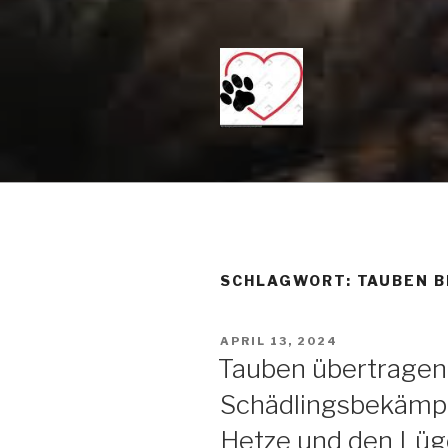
Zum
Inhalt
springen
KEIN TÖTU
Just another WordPress site
DAS MITT
SANFT ÜB
SCHICKEN 
SCHLAGWORT: TAUBEN B
VERÖFFENTLICHT
APRIL 13, 2024
AM
Tauben übertragen 
Schädlingsbekämpf
Hetze und den Lüge