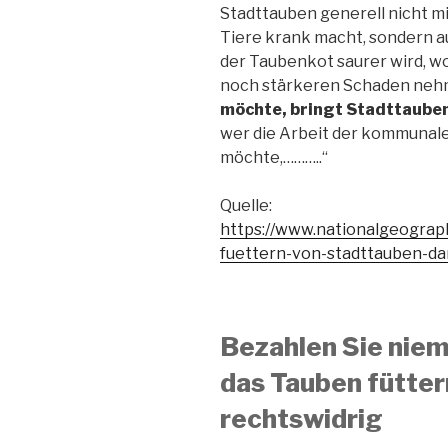
Stadttauben generell nicht mit
Tiere krank macht, sondern au
der Taubenkot saurer wird, 
noch stärkeren Schaden neh
möchte, bringt Stadttauben
wer die Arbeit der kommunal
möchte,………..“
Quelle:
https://www.nationalgeograph
fuettern-von-stadttauben-da
Bezahlen Sie niem
das Tauben füttern
rechtswidrig