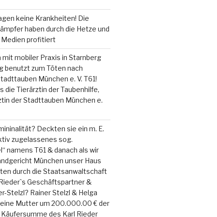
agen keine Krankheiten! Die
ämpfer haben durch die Hetze und
Medien profitiert
n mit mobiler Praxis in Starnberg
 benutzt zum Töten nach
tadttauben München e. V. T61!
 die Tierärztin der Taubenhilfe,
rztin der Stadttauben München e.
ininalität? Deckten sie ein m. E.
ktiv zugelassenes sog.
l“ namens T61 & danach als wir
ndgericht München unser Haus
ten durch die Staatsanwaltschaft
Rieder`s Geschäftspartner &
r-Stelzl? Rainer Stelzl & Helga
meine Mutter um 200.000.00 € der
n Käufersumme des Karl Rieder