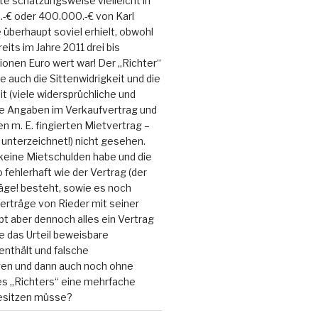
 schätzungsweise vielleicht in
-€ oder 400.000.-€ von Karl
ie überhaupt soviel erhielt, obwohl
its im Jahre 2011 drei bis
lionen Euro wert war! Der „Richter“
e auch die Sittenwidrigkeit und die
it (viele widersprüchliche und
e Angaben im Verkaufvertrag und
 m. E. fingierten Mietvertrag –
unterzeichnet!) nicht gesehen.
keine Mietschulden habe und die
fehlerhaft wie der Vertrag (der
äge! besteht, sowie es noch
erträge von Rieder mit seiner
ibt aber dennoch alles ein Vertrag
ie das Urteil beweisbare
nthält und falsche
en und dann auch noch ohne
es „Richters“ eine mehrfache
besitzen müsse?