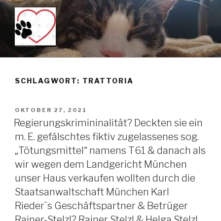
Zum
Inhalt
springen
KEIN TÖTUNGSMITTEL –
Just another WordPress site
PENTOBARBITAL IST DAS
SCHLAGWORT: TRATTORIA
MITTEL DER WAHL WENN
MAN TIERE SANFT ÜBER DIE
VERÖFFENTLICHT
OKTOBER 27, 2021
REGENBOGENBRÜCKE
AM
Regierungskrimininalität? Deckten sie ein
SCHICKEN MÖCHTE!!!
m. E. gefälschtes fiktiv zugelassenes sog.
„Tötungsmittel“ namens T61 & danach als
wir wegen dem Landgericht München
unser Haus verkaufen wollten durch die
Staatsanwaltschaft München Karl
Rieder`s Geschäftspartner & Betrüger
Rainer-Stelzl? Rainer Stelzl & Helga Stelzl