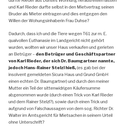
durfte Rieder aus Duhses Wohnung herausreißen lassen
und Karl Rieder durfte selbst in den Mietvertrag seinen
Bruder als Mieter eintragen und dies entgegen den
Willen der Wohungsinhaberin Frau Duhse?
Dadurch, dass ich und die Tiere wegen T61 zur m. E.
qualvollen Euthanasie im Landgericht nicht gehört
wurden, wollten wir unser Haus verkaufen und gerieten
an Betrüger –
den Betrüger und Geschäftspartner
von Karl Rieder, der sich Dr. Baumgartner nannte,
jedoch Hans-Rainer Stelzl hieß,
(es gab bei der
insolvent gemeldeten Sicura Haus und Grund GmbH
einen echten Dr. Baumgartner) und durch den meiner
Mutter ein Teil der sittenwidrigen Käufersumme
abgenommen wurde (durch einen Trick von Karl Rieder
und dem Rainer Stelzl?), sowie durch einen Trick und
aufgrund von Falschaussagen von dem sog. Richter Dr.
Walter im Amtsgericht für Mietsachen in seinem Urteil
ohne Unterschrift?