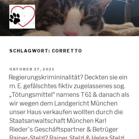
Zum
Inhalt
springen
KEIN TÖTUNGSMITTEL –
Just another WordPress site
PENTOBARBITAL IST DAS
SCHLAGWORT: CORRETTO
MITTEL DER WAHL WENN
MAN TIERE SANFT ÜBER DIE
VERÖFFENTLICHT
OKTOBER 27, 2021
REGENBOGENBRÜCKE
AM
Regierungskrimininalität? Deckten sie ein
SCHICKEN MÖCHTE!!!
m. E. gefälschtes fiktiv zugelassenes sog.
„Tötungsmittel“ namens T61 & danach als
wir wegen dem Landgericht München
unser Haus verkaufen wollten durch die
Staatsanwaltschaft München Karl
Rieder`s Geschäftspartner & Betrüger
Rainer-Stelzl? Rainer Stelzl & Helga Stelzl