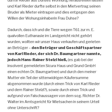
durfte Rieder aus Duhses Wohnung herausreißen lassen
und Karl Rieder durfte selbst in den Mietvertrag seinen
Bruder als Mieter eintragen und dies entgegen den
Willen der Wohungsinhaberin Frau Duhse?
Dadurch, dass ich und die Tiere wegen T61 zur m. E.
qualvollen Euthanasie im Landgericht nicht gehört
wurden, wollten wir unser Haus verkaufen und gerieten
an Betrüger –
den Betrüger und Geschäftspartner
von Karl Rieder, der sich Dr. Baumgartner nannte,
jedoch Hans-Rainer Stelzl hieß,
(es gab bei der
insolvent gemeldeten Sicura Haus und Grund GmbH
einen echten Dr. Baumgartner) und durch den meiner
Mutter ein Teil der sittenwidrigen Käufersumme
abgenommen wurde (durch einen Trick von Karl Rieder
und dem Rainer Stelzl?), sowie durch einen Trick und
aufgrund von Falschaussagen von dem sog. Richter Dr.
Walter im Amtsgericht für Mietsachen in seinem Urteil
ohne Unterschrift?