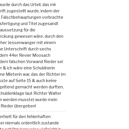
urde durch das Urteil, das mir
ift zugestellt wurde, indem der
r Falschbehauptungen vorbrachte
sfertigung und Titel zugesandt
aussetzung für die
eckung gewesen wäre, durch den
ieher Jessenwanger mit einem
e Unterschrift durch sechs
s dem 44er Revier Moosach
 dem falschen Vorwand Rieder sei
 & ich wäre eine Schuldnerin
ine Mieterin war, das der Richter im
sste auf Seite 15 & auch keine
geltend gemacht werden durften,
chuldenklage laut Richter Walter
n werden musste) wurde mein
 Rieder übergeben!
rhielt für den fehlerhaften
er niemals ordentlich zustande