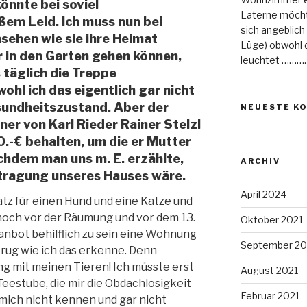
önnte bei soviel
Laterne möcht
em Leid. Ich muss nun bei
sich angeblich
nsehen wie sie ihre Heimat
Lüge) obwohl di
 in den Garten gehen können,
leuchtet ………
 täglich die Treppe
ohl ich das eigentlich gar nicht
undheitszustand. Aber der
NEUESTE K
ner von Karl Rieder Rainer Stelzl
.-€ behalten, um die er Mutter
chdem man uns m. E. erzählte,
ARCHIV
rtragung unseres Hauses wäre.
April 2024
tz für einen Hund und eine Katze und
och vor der Räumung und vor dem 13.
Oktober 2021
anbot behilflich zu sein eine Wohnung
September 20
etrug wie ich das erkenne. Denn
g mit meinen Tieren! Ich müsste erst
August 2021
eestube, die mir die Obdachlosigkeit
Februar 2021
 mich nicht kennen und gar nicht