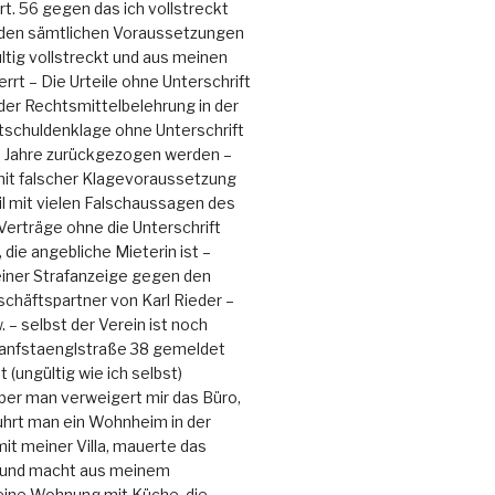
t. 56 gegen das ich vollstreckt
den sämtlichen Voraussetzungen
ltig vollstreckt und aus meinen
rt – Die Urteile ohne Unterschrift
 der Rechtsmittelbelehrung in der
tschuldenklage ohne Unterschrift
 Jahre zurückgezogen werden –
mit falscher Klagevoraussetzung
eil mit vielen Falschaussagen des
 Verträge ohne die Unterschrift
 die angebliche Mieterin ist –
einer Strafanzeige gegen den
schäftspartner von Karl Rieder –
 – selbst der Verein ist noch
Hanfstaenglstraße 38 gemeldet
 (ungültig wie ich selbst)
aber man verweigert mir das Büro,
ührt man ein Wohnheim in der
it meiner Villa, mauerte das
 und macht aus meinem
ine Wohnung mit Küche, die