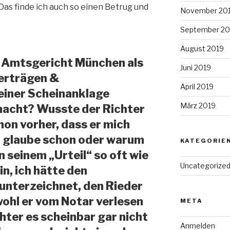
 Das finde ich auch so einen Betrug und
November 20
September 20
August 2019
m Amtsgericht München als
Juni 2019
Verträgen &
April 2019
einer Scheinanklage
März 2019
macht? Wusste der Richter
hon vorher, dass er mich
ch glaube schon oder warum
KATEGORIE
n seinem „Urteil“ so oft wie
Uncategorize
in, ich hätte den
unterzeichnet, den Rieder
wohl er vom Notar verlesen
META
hter es scheinbar gar nicht
Anmelden