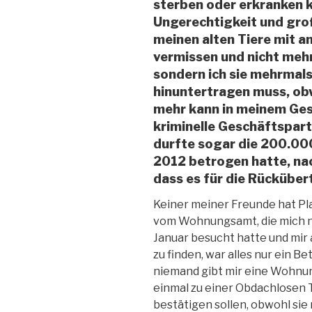
sterben oder erkranken k
Ungerechtigkeit und groß
meinen alten Tiere mit a
vermissen und nicht mehr
sondern ich sie mehrmals
hinuntertragen muss, obw
mehr kann in meinem Ges
kriminelle Geschäftspart
durfte sogar die 200.000
2012 betrogen hatte, na
dass es für die Rückübe
Keiner meiner Freunde hat Pla
vom Wohnungsamt, die mich n
Januar besucht hatte und mir 
zu finden, war alles nur ein B
niemand gibt mir eine Wohnun
einmal zu einer Obdachlosen T
bestätigen sollen, obwohl sie