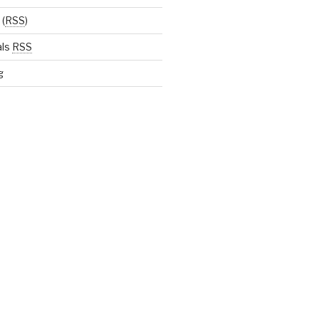
(
RSS
)
als
RSS
g