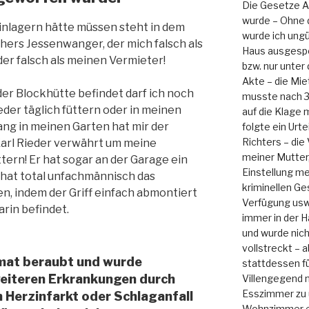
Die Gesetze Ar
wurde – Ohne 
einlagern hätte müssen steht in dem
wurde ich ungü
hers Jessenwanger, der mich falsch als
Haus ausgesper
der falsch als meinen Vermieter!
bzw. nur unter
Akte – die Mie
der Blockhütte befindet darf ich noch
musste nach 3
eder täglich füttern oder in meinen
auf die Klage 
ng in meinen Garten hat mir der
folgte ein Urt
Richters – die
arl Rieder verwährt um meine
meiner Mutter,
ern! Er hat sogar an der Garage ein
Einstellung m
 hat total unfachmännisch das
kriminellen Ge
n, indem der Griff einfach abmontiert
Verfügung usw.
arin befindet.
immer in der 
und wurde nicht
vollstreckt – 
imat beraubt und wurde
stattdessen f
weiteren Erkrankungen durch
Villengegend m
Esszimmer zu
m Herzinfarkt oder Schlaganfall
Wohnzimmer e