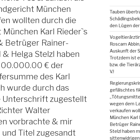
ndgericht München
Tauben übertr
en wollten durch die
Schädlingsbek
den Lügen der 
t München Karl Rieder`s
Vogeltierärzti
& Betrüger Rainer-
Roscam Abbing
Auskunft der S
zl & Helga Stelzl haben
Trotzdem ist es
200.000.00 € der
bzw. die Tierä
V.!
ufersumme des Karl
Regierungskrim
ch wurde durch das
gefälschtes fi
„Tötungsmitte
e Unterschrift zugestellt
wegen dem La
ichter Walter
verkaufen woll
München Karl 
n vorbrachte & mir
Betrüger Raine
 und Titel zugesandt
Stelzl haben 
sittenwidrige