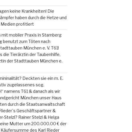
agen keine Krankheiten! Die
ämpfer haben durch die Hetze und
Medien profitiert
n mit mobiler Praxis in Starnberg
 benutzt zum Töten nach
tadttauben München e. V. T61!
 die Tierärztin der Taubenhilfe,
rztin der Stadttauben München e.
ininalität? Deckten sie ein m. E.
ktiv zugelassenes sog.
l“ namens T61 & danach als wir
ndgericht München unser Haus
ten durch die Staatsanwaltschaft
Rieder`s Geschäftspartner &
r-Stelzl? Rainer Stelzl & Helga
meine Mutter um 200.000.00 € der
n Käufersumme des Karl Rieder