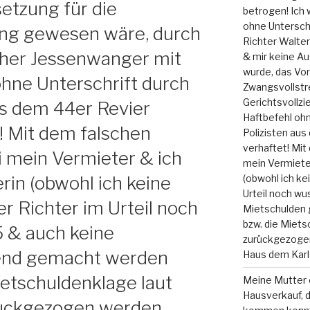
etzung für die
betrogen! Ich w
ohne Unterschr
ng gewesen wäre, durch
Richter Walte
eher Jessenwanger mit
& mir keine Au
wurde, das Vor
hne Unterschrift durch
Zwangsvollstr
Gerichtsvollz
us dem 44er Revier
Haftbefehl ohn
! Mit dem falschen
Polizisten au
verhaftet! Mit
 mein Vermieter & ich
mein Vermieter
(obwohl ich ke
rin (obwohl ich keine
Urteil noch wu
er Richter im Urteil noch
Mietschulden 
bzw. die Miets
5 & auch keine
zurückgezoge
tend gemacht werden
Haus dem Karl
ietschuldenklage laut
Meine Mutter e
Hausverkauf, d
rückgezogen werden