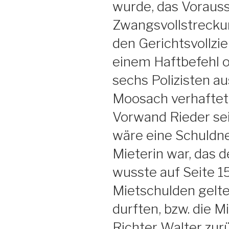
wurde, das Vorauss
Zwangsvollstrecku
den Gerichtsvollzi
einem Haftbefehl o
sechs Polizisten a
Moosach verhaftet
Vorwand Rieder sei
wäre eine Schuldne
Mieterin war, das d
wusste auf Seite 1
Mietschulden gel
durften, bzw. die M
Richter Walter zu