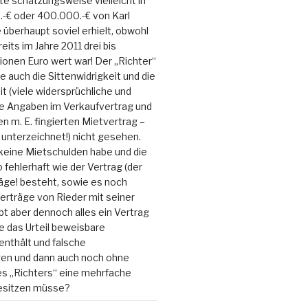
 schätzungsweise vielleicht in
-€ oder 400.000.-€ von Karl
ie überhaupt soviel erhielt, obwohl
its im Jahre 2011 drei bis
lionen Euro wert war! Der „Richter“
e auch die Sittenwidrigkeit und die
it (viele widersprüchliche und
e Angaben im Verkaufvertrag und
 m. E. fingierten Mietvertrag –
unterzeichnet!) nicht gesehen.
keine Mietschulden habe und die
fehlerhaft wie der Vertrag (der
äge! besteht, sowie es noch
erträge von Rieder mit seiner
ibt aber dennoch alles ein Vertrag
ie das Urteil beweisbare
nthält und falsche
en und dann auch noch ohne
es „Richters“ eine mehrfache
besitzen müsse?