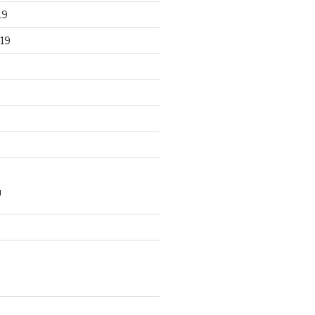
19
19
N
d