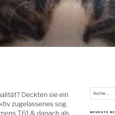
NGSMITTEL – PENTOB
EL DER WAHL WENN M
ER DIE REGENBOGEN
MÖCHTE!!!
O
Suche
alität? Deckten sie ein
nach:
iktiv zugelassenes sog.
amens T61 & danach als
NEUESTE B