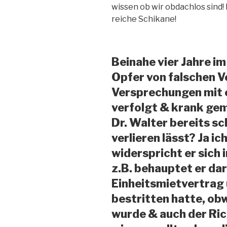
wissen ob wir obdachlos sind!
reiche Schikane!
Beinahe vier Jahre i
Opfer von falschen 
Versprechungen mit 
verfolgt & krank ge
Dr. Walter bereits sc
verlieren lässt? Ja i
widerspricht er sich i
z.B. behauptet er dar
Einheitsmietvertrag 
bestritten hatte, ob
wurde & auch der Ric