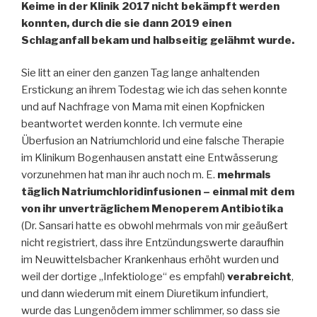
Keime in der Klinik 2017 nicht bekämpft werden
konnten, durch die sie dann 2019 einen
Schlaganfall bekam und halbseitig gelähmt wurde.
Sie litt an einer den ganzen Tag lange anhaltenden
Erstickung an ihrem Todestag wie ich das sehen konnte
und auf Nachfrage von Mama mit einen Kopfnicken
beantwortet werden konnte. Ich vermute eine
Überfusion an Natriumchlorid und eine falsche Therapie
im Klinikum Bogenhausen anstatt eine Entwässerung
vorzunehmen hat man ihr auch noch m. E.
mehrmals
täglich Natriumchloridinfusionen – einmal mit dem
von ihr unverträglichem Menoperem Antibiotika
(Dr. Sansari hatte es obwohl mehrmals von mir geäußert
nicht registriert, dass ihre Entzündungswerte daraufhin
im Neuwittelsbacher Krankenhaus erhöht wurden und
weil der dortige „Infektiologe“ es empfahl)
verabreicht
,
und dann wiederum mit einem Diuretikum infundiert,
wurde das Lungenödem immer schlimmer, so dass sie