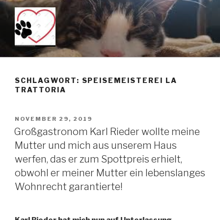
Zum
Inhalt
springen
KEIN TÖTUNGSMITTEL –
Just another WordPress site
PENTOBARBITAL IST DAS
SCHLAGWORT: SPEISEMEISTEREI LA
MITTEL DER WAHL WENN
TRATTORIA
MAN TIERE SANFT ÜBER DIE
REGENBOGENBRÜCKE
VERÖFFENTLICHT
NOVEMBER 29, 2019
SCHICKEN MÖCHTE!!!
AM
Großgastronom Karl Rieder wollte meine
Mutter und mich aus unserem Haus
werfen, das er zum Spottpreis erhielt,
obwohl er meiner Mutter ein lebenslanges
Wohnrecht garantierte!