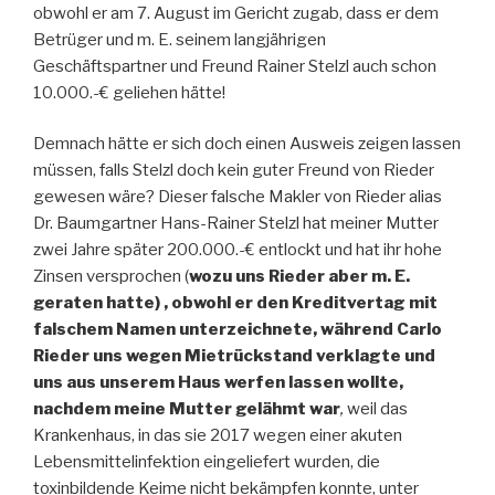
obwohl er am 7. August im Gericht zugab, dass er dem
Betrüger und m. E. seinem langjährigen
Geschäftspartner und Freund Rainer Stelzl auch schon
10.000.-€ geliehen hätte!
Demnach hätte er sich doch einen Ausweis zeigen lassen
müssen, falls Stelzl doch kein guter Freund von Rieder
gewesen wäre? Dieser falsche Makler von Rieder alias
Dr. Baumgartner Hans-Rainer Stelzl hat meiner Mutter
zwei Jahre später 200.000.-€ entlockt und hat ihr hohe
Zinsen versprochen (
wozu uns Rieder aber m. E.
geraten hatte) , obwohl er den Kreditvertag mit
falschem Namen unterzeichnete, während Carlo
Rieder uns wegen Mietrückstand verklagte und
uns aus unserem Haus werfen lassen wollte,
nachdem meine Mutter gelähmt war
,
weil das
Krankenhaus, in das sie 2017 wegen einer akuten
Lebensmittelinfektion eingeliefert wurden, die
toxinbildende Keime nicht bekämpfen konnte, unter